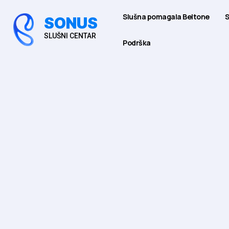
Slušna pomagala Beltone
S
SONUS
SLUŠNI CENTAR
Podrška