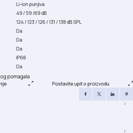
Li-ion punjiva
49 / 59 /69 dB
124 / 123 / 126 / 131 / 138 dB SPL
Da
Da
Da
IP68
Da
šnog pomagala
nije
Postavite upit o proizvodu
Facebook
X
LinkedI