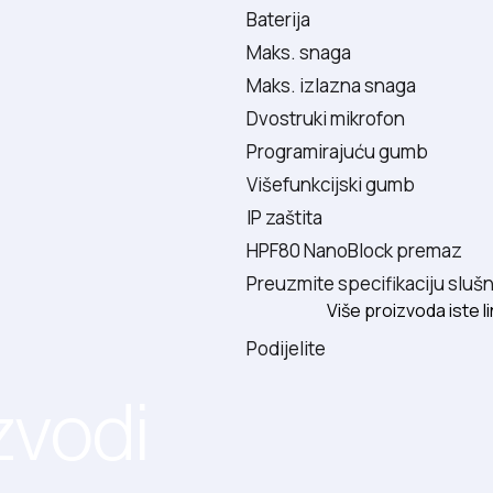
Baterija
Maks. snaga
Maks. izlazna snaga
Dvostruki mikrofon
Programirajuću gumb
Višefunkcijski gumb
IP zaštita
HPF80 NanoBlock premaz
Preuzmite specifikaciju slu
Više proizvoda iste li
Podijelite
zvodi