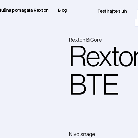
lušna pomagala Rexton
Blog
Testirajte sluh
Rexton BiCore
Rexto
Popularna slušna pomagala
BTE
ACHIEVE
SERENE
RELY
REXTON
BICORE
REXTON
Nivo snage