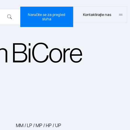
Naručite se za pregled
Kontaktirajte nas
sluha
n BiCore
BELTONE
 REACH
MM / LP / MP / HP / UP