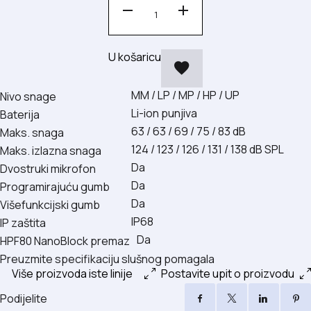
U košaricu
MM / LP / MP / HP / UP
Nivo snage
Li-ion punjiva
Baterija
63 / 63 / 69 / 75 / 83 dB
Maks. snaga
124 / 123 / 126 / 131 / 138 dB SPL
Maks. izlazna snaga
Da
Dvostruki mikrofon
Da
Programirajuću gumb
Da
Višefunkcijski gumb
IP68
IP zaštita
Da
HPF80 NanoBlock premaz
Preuzmite specifikaciju slušnog pomagala
Više proizvoda iste linije
Postavite upit o proizvodu
Podijelite
Facebook
X
LinkedI