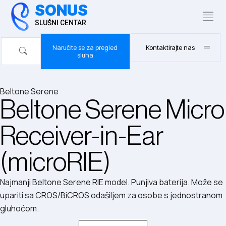
SONUS
SLUŠNI CENTAR
Naručite se za pregled
Kontaktirajte nas
sluha
Beltone Serene
Beltone Serene Micro
Receiver-in-Ear
(microRIE)
Najmanji Beltone Serene RIE model. Punjiva baterija. Može se
upariti sa CROS/BiCROS odašiljem za osobe s jednostranom
gluhoćom.